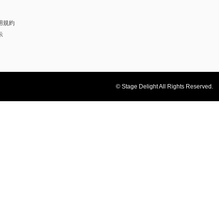
用規約
示
© Stage Delight All Rights Reserved.