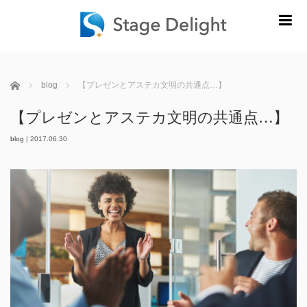
m
ホーム
blog
【プレゼンとアステカ文明の共通点…】
【プレゼンとアステカ文明の共通点…】
blog
|
2017.06.30